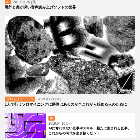
AI
2019.04.15 [月]
意外と奥が深い音声読み上げソフトの世界
ブロックチェーン
2019.03.21 [木]
1人で行うソロマイニングに勝算はあるのか？これから始める人のために
AI
2019.04.10 [水]
AIに奪われない仕事やスキル、新たに生まれる仕事。
これからの時代を生き抜くヒント