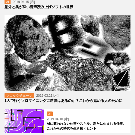
AI
2019.04.15 [月]
意外と奥が深い音声読み上げソフトの世界
ブロックチェーン
2019.03.21 [木]
1人で行うソロマイニングに勝算はあるのか？これから始める人のために
AI
2019.04.10 [水]
AIに奪われない仕事やスキル、新たに生まれる仕事。
これからの時代を生き抜くヒント