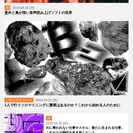
AI
2019.04.15 [月]
意外と奥が深い音声読み上げソフトの世界
ブロックチェーン
2019.03.21 [木]
1人で行うソロマイニングに勝算はあるのか？これから始める人のために
AI
2019.04.10 [水]
AIに奪われない仕事やスキル、新たに生まれる仕事。
これからの時代を生き抜くヒント