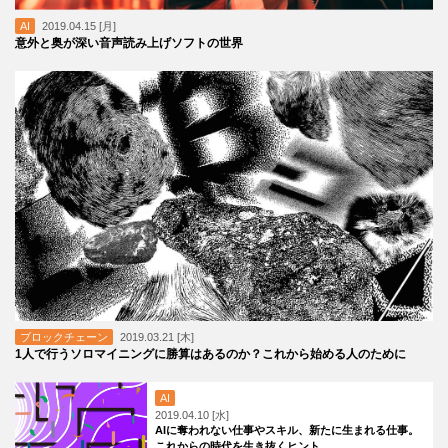
AI
2019.04.15 [月]
意外と奥が深い音声読み上げソフトの世界
ブロックチェーン
2019.03.21 [木]
1人で行うソロマイニングに勝算はあるのか？これから始める人のために
AI
2019.04.10 [水]
AIに奪われない仕事やスキル、新たに生まれる仕事。
これからの時代を生き抜くヒント