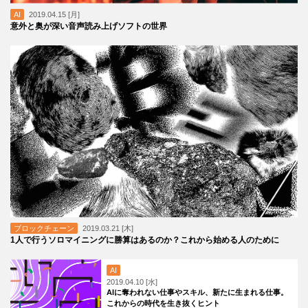
AI
2019.04.15 [月]
意外と奥が深い音声読み上げソフトの世界
ブロックチェーン
2019.03.21 [木]
1人で行うソロマイニングに勝算はあるのか？これから始める人のために
AI
2019.04.10 [水]
AIに奪われない仕事やスキル、新たに生まれる仕事。
これからの時代を生き抜くヒント