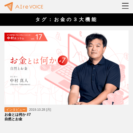
タグ：お金の３大機能
インタビュー
2019.10.28 [月]
お金とは何か #7
自然とお金