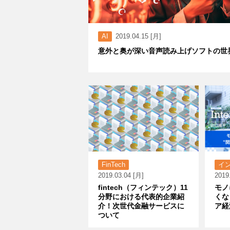
AI
2019.04.15 [月]
意外と奥が深い音声読み上げソフトの世
FinTech
イ
2019.03.04 [月]
2019
fintech（フィンテック）11
モノ
分野における代表的企業紹
くな
介！次世代金融サービスに
ア経
ついて