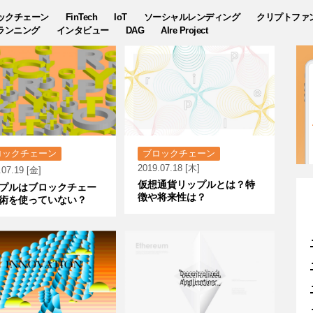
ックチェーン
FinTech
IoT
ソーシャルレンディング
クリプトファ
ランニング
インタビュー
DAG
AIre Project
ロックチェーン
ブロックチェーン
2019.07.18 [木]
.07.19 [金]
仮想通貨リップルとは？特
プルはブロックチェー
徴や将来性は？
術を使っていない？