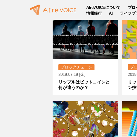
AIreVOICEについて
ブロ
情報銀行
AI
ライフプ
ブロックチェーン
ブ
2019.07.19 [金]
2019
リップルはビットコインと
リッ
何が違うのか？
ン技