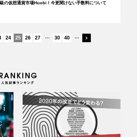
級の仮想通貨市場Huobi！今更聞けない手数料について
…
…
3
24
25
26
27
30
40