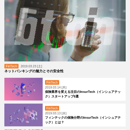
FinTech
2019.03.23 [土]
ネットバンキングの魅力とその安全性
FinTech
2019.03.14 [木]
保険業界を変える注目のInsurTech（インシュアテッ
ク）スタートアップ6選
FinTech
2019.03.13 [水]
フィンテックの保険分野のInsurTech（インシュアテ
ック）とは？