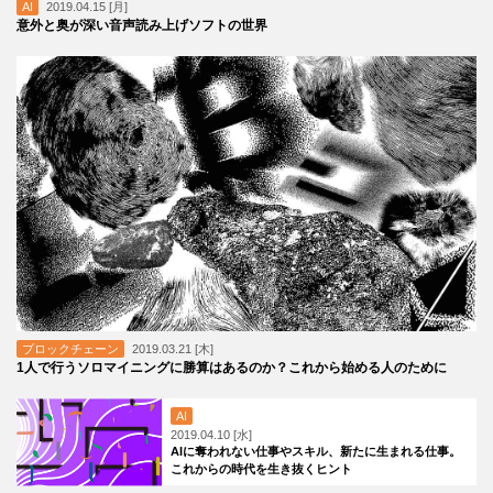
AI
2019.04.15 [月]
意外と奥が深い音声読み上げソフトの世界
ブロックチェーン
2019.03.21 [木]
1人で行うソロマイニングに勝算はあるのか？これから始める人のために
AI
2019.04.10 [水]
AIに奪われない仕事やスキル、新たに生まれる仕事。
これからの時代を生き抜くヒント