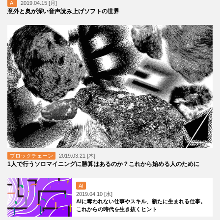
AI
2019.04.15 [月]
意外と奥が深い音声読み上げソフトの世界
ブロックチェーン
2019.03.21 [木]
1人で行うソロマイニングに勝算はあるのか？これから始める人のために
AI
2019.04.10 [水]
AIに奪われない仕事やスキル、新たに生まれる仕事。
これからの時代を生き抜くヒント