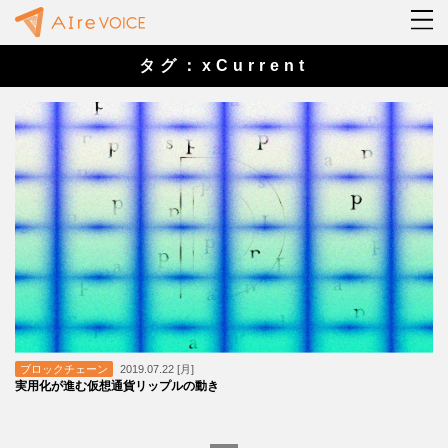
タグ：xCurrent
ブロックチェーン
2019.07.22 [月]
実用化が進む仮想通貨リップルの動き