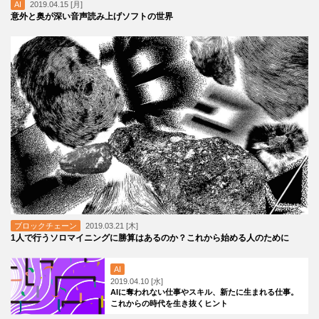
AI
2019.04.15 [月]
意外と奥が深い音声読み上げソフトの世界
ブロックチェーン
2019.03.21 [木]
1人で行うソロマイニングに勝算はあるのか？これから始める人のために
AI
2019.04.10 [水]
AIに奪われない仕事やスキル、新たに生まれる仕事。
これからの時代を生き抜くヒント