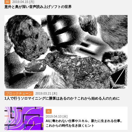
AI
2019.04.15 [月]
意外と奥が深い音声読み上げソフトの世界
ブロックチェーン
2019.03.21 [木]
1人で行うソロマイニングに勝算はあるのか？これから始める人のために
AI
2019.04.10 [水]
AIに奪われない仕事やスキル、新たに生まれる仕事。
これからの時代を生き抜くヒント