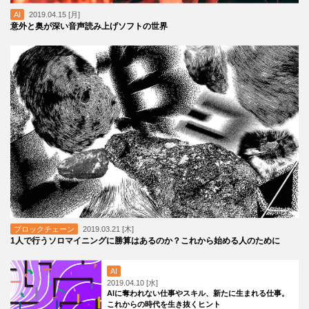
AI
2019.04.15 [月]
意外と奥が深い音声読み上げソフトの世界
ブロックチェーン
2019.03.21 [木]
1人で行うソロマイニングに勝算はあるのか？これから始める人のために
AI
2019.04.10 [水]
AIに奪われない仕事やスキル、新たに生まれる仕事。
これからの時代を生き抜くヒント