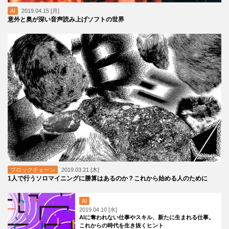
AI
2019.04.15 [月]
意外と奥が深い音声読み上げソフトの世界
ブロックチェーン
2019.03.21 [木]
1人で行うソロマイニングに勝算はあるのか？これから始める人のために
AI
2019.04.10 [水]
AIに奪われない仕事やスキル、新たに生まれる仕事。
これからの時代を生き抜くヒント