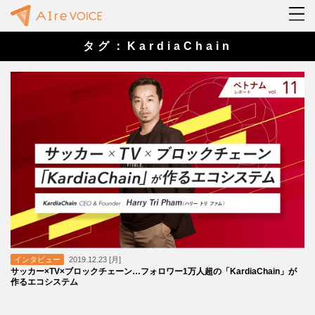
タグ：KardiaChain
インタビュー
2019.12.23 [月]
サッカー×TV×ブロックチェーン…フォロワー1万人超の「KardiaChain」が
作るエコシステム