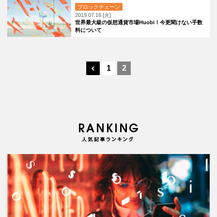
ブロックチェーン
2019.07.16 [火]
世界最大級の仮想通貨市場Huobi！今更聞けない手数
料について
1
2