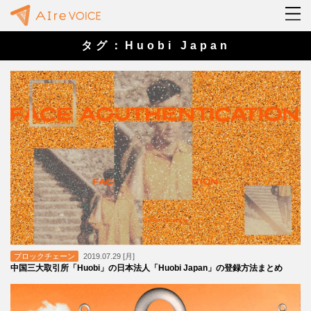
タグ：Huobi Japan
ブロックチェーン
2019.07.29 [月]
中国三大取引所「Huobi」の日本法人「Huobi Japan」の登録方法まとめ