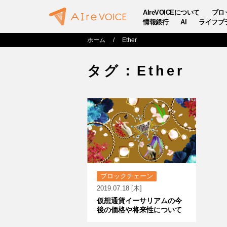
AIreVOICEについて
ブロ
情報銀行
AI
ライフプ
ホーム
Ether
タグ：Ether
ブロックチェーン
2019.07.18 [木]
仮想通貨イーサリアムの今
後の価格や将来性について