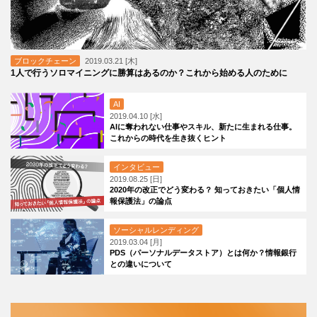
ブロックチェーン
2019.03.21 [木]
1人で行うソロマイニングに勝算はあるのか？これから始める人のために
AI
2019.04.10 [水]
AIに奪われない仕事やスキル、新たに生まれる仕事。
これからの時代を生き抜くヒント
インタビュー
2019.08.25 [日]
2020年の改正でどう変わる？ 知っておきたい「個人情
報保護法」の論点
ソーシャルレンディング
2019.03.04 [月]
PDS（パーソナルデータストア）とは何か？情報銀行
との違いについて