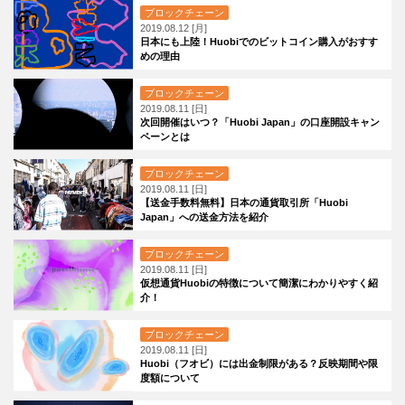
ブロックチェーン
2019.08.12 [月]
日本にも上陸！Huobiでのビットコイン購入がおすす
めの理由
ブロックチェーン
2019.08.11 [日]
次回開催はいつ？「Huobi Japan」の口座開設キャン
ペーンとは
ブロックチェーン
2019.08.11 [日]
【送金手数料無料】日本の通貨取引所「Huobi
Japan」への送金方法を紹介
ブロックチェーン
2019.08.11 [日]
仮想通貨Huobiの特徴について簡潔にわかりやすく紹
介！
ブロックチェーン
2019.08.11 [日]
Huobi（フオビ）には出金制限がある？反映期間や限
度額について