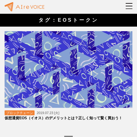
タグ：EOSトークン
ブロックチェーン
2019.07.23 [火]
仮想通貨EOS（イオス）のデメリットとは？正しく知って賢く買おう！