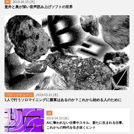
AI
2019.04.15 [月]
意外と奥が深い音声読み上げソフトの世界
ブロックチェーン
2019.03.21 [木]
1人で行うソロマイニングに勝算はあるのか？これから始める人のために
AI
2019.04.10 [水]
AIに奪われない仕事やスキル、新たに生まれる仕事。
これからの時代を生き抜くヒント