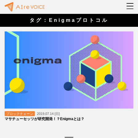
タグ：Enigmaプロトコル
ブロックチェーン
2019.07.14 [日]
マサチューセッツが研究開発！？Enigmaとは？