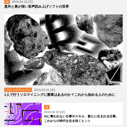
AI
2019.04.15 [月]
意外と奥が深い音声読み上げソフトの世界
ブロックチェーン
2019.03.21 [木]
1人で行うソロマイニングに勝算はあるのか？これから始める人のために
AI
2019.04.10 [水]
AIに奪われない仕事やスキル、新たに生まれる仕事。
これからの時代を生き抜くヒント