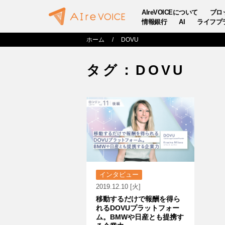
AIreVOICEについて
ブロ
情報銀行
AI
ライフプ
ホーム
DOVU
タグ：DOVU
インタビュー
2019.12.10 [火]
移動するだけで報酬を得ら
れるDOVUプラットフォー
ム。BMWや日産とも提携す