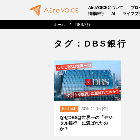
AIreVOICEについて
ブロ
情報銀行
AI
ライフプ
ホーム
DBS銀行
タグ：DBS銀行
FinTech
2019.11.15 [金]
なぜDBSは世界一の「デジ
タル銀行」に選ばれたの
か？