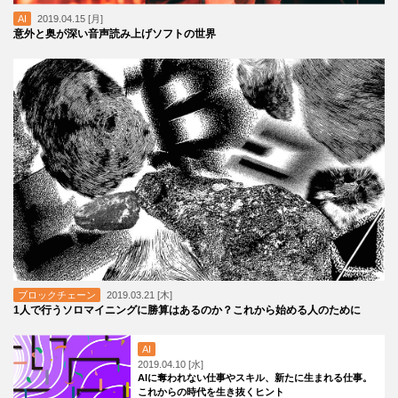
AI
2019.04.15 [月]
意外と奥が深い音声読み上げソフトの世界
ブロックチェーン
2019.03.21 [木]
1人で行うソロマイニングに勝算はあるのか？これから始める人のために
AI
2019.04.10 [水]
AIに奪われない仕事やスキル、新たに生まれる仕事。
これからの時代を生き抜くヒント