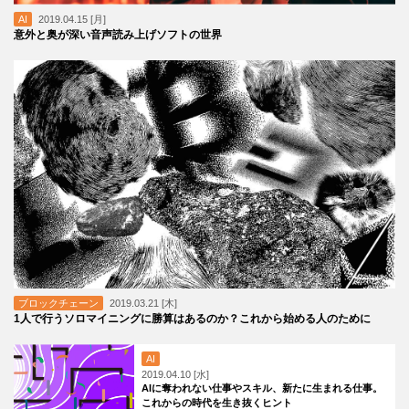
AI
2019.04.15 [月]
意外と奥が深い音声読み上げソフトの世界
ブロックチェーン
2019.03.21 [木]
1人で行うソロマイニングに勝算はあるのか？これから始める人のために
AI
2019.04.10 [水]
AIに奪われない仕事やスキル、新たに生まれる仕事。
これからの時代を生き抜くヒント