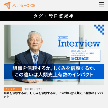
タグ：野口悠紀雄
インタビュー
2019.08.27 [火]
組織を信頼するか、しくみを信頼するか、 この違いは人類史上有数のインパ
クト