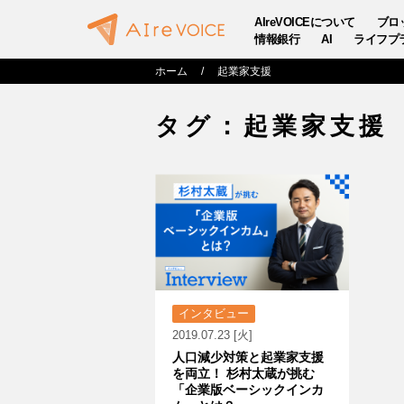
AIreVOICEについて
ブロ
情報銀行
AI
ライフプ
ホーム
起業家支援
タグ：起業家支援
インタビュー
2019.07.23 [火]
人口減少対策と起業家支援
を両立！ 杉村太蔵が挑む
「企業版ベーシックインカ