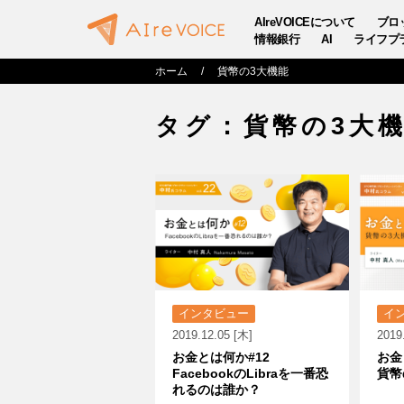
AIreVOICEについて
ブロ
情報銀行
AI
ライフプ
ホーム
貨幣の3大機能
タグ：貨幣の3大
インタビュー
イ
2019.12.05 [木]
2019
お金とは何か#12
お金
FacebookのLibraを一番恐
貨幣
れるのは誰か？