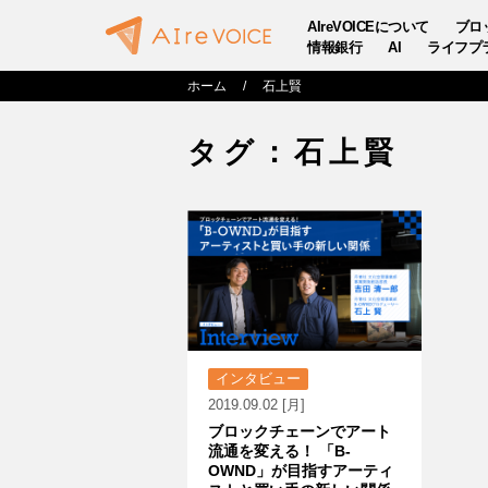
AIreVOICEについて
ブロ
情報銀行
AI
ライフプ
ホーム
石上賢
タグ：石上賢
インタビュー
2019.09.02 [月]
ブロックチェーンでアート
流通を変える！ 「B-
OWND」が目指すアーティ