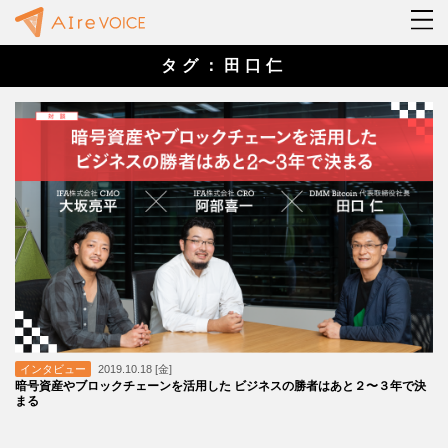
タグ：田口仁
インタビュー
2019.10.18 [金]
暗号資産やブロックチェーンを活用した ビジネスの勝者はあと２〜３年で決
まる