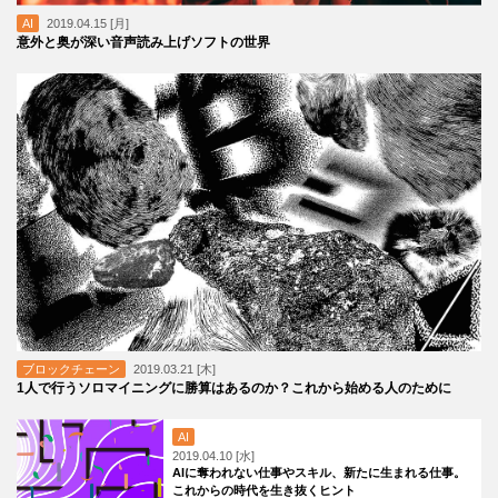
AI
2019.04.15 [月]
意外と奥が深い音声読み上げソフトの世界
ブロックチェーン
2019.03.21 [木]
1人で行うソロマイニングに勝算はあるのか？これから始める人のために
AI
2019.04.10 [水]
AIに奪われない仕事やスキル、新たに生まれる仕事。
これからの時代を生き抜くヒント