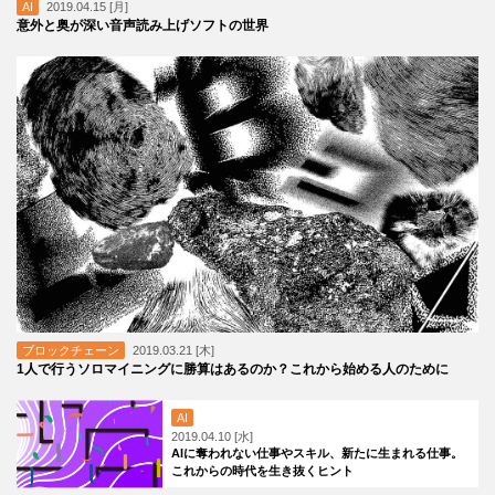
AI
2019.04.15 [月]
意外と奥が深い音声読み上げソフトの世界
ブロックチェーン
2019.03.21 [木]
1人で行うソロマイニングに勝算はあるのか？これから始める人のために
AI
2019.04.10 [水]
AIに奪われない仕事やスキル、新たに生まれる仕事。
これからの時代を生き抜くヒント