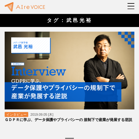
タグ：武邑光裕
インタビュー
2019.09.05 [木]
ＧＤＰＲに学ぶ、データ保護やプライバシーの 規制下で産業が発展する逆説