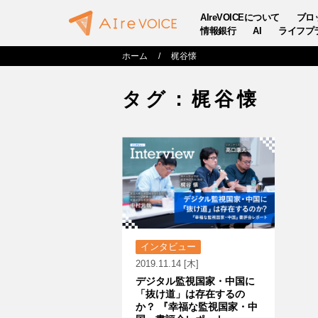
AIreVOICEについて
ブロ
情報銀行
AI
ライフプ
ホーム
梶谷懐
タグ：梶谷懐
インタビュー
2019.11.14 [木]
デジタル監視国家・中国に
「抜け道」は存在するの
か？ 『幸福な監視国家・中