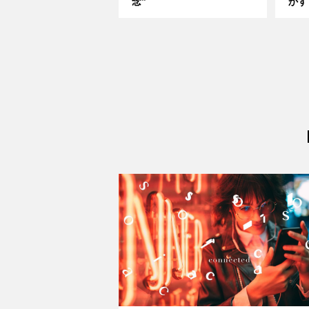
念”
かす