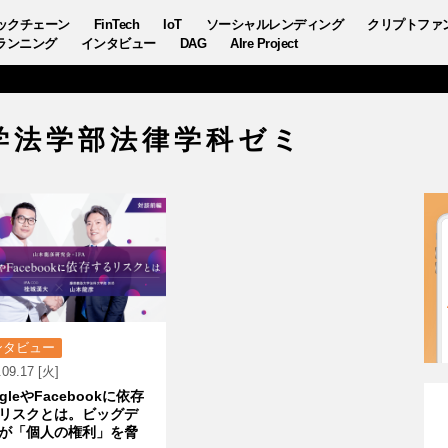
ックチェーン
FinTech
IoT
ソーシャルレンディング
クリプトファ
ランニング
インタビュー
DAG
AIre Project
学法学部法律学科ゼミ
ンタビュー
.09.17 [火]
gleやFacebookに依存
リスクとは。ビッグデ
が「個人の権利」を脅