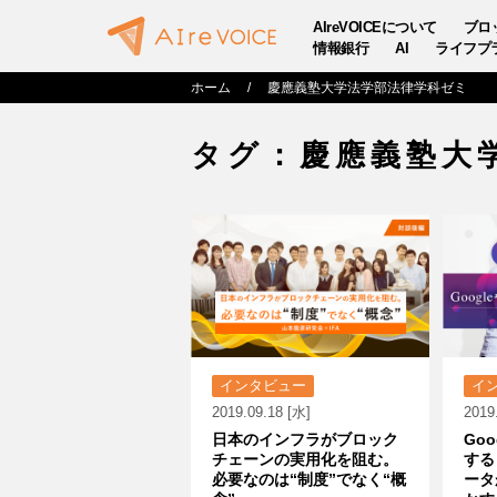
AIreVOICEについて
ブロ
情報銀行
AI
ライフプ
ホーム
慶應義塾大学法学部法律学科ゼミ
タグ：慶應義塾大
インタビュー
イ
2019.09.18 [水]
2019
日本のインフラがブロック
Goo
チェーンの実用化を阻む。
する
必要なのは“制度”でなく“概
ータ