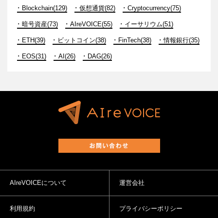
Blockchain(129)
仮想通貨(82)
Cryptocurrency(75)
暗号資産(73)
AIreVOICE(55)
イーサリウム(51)
ETH(39)
ビットコイン(38)
FinTech(38)
情報銀行(35)
EOS(31)
AI(26)
DAG(26)
AIreVOICEについて
運営会社
利用規約
プライバシーポリシー