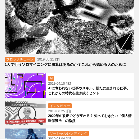
ブロックチェーン
2019.03.21 [木]
1人で行うソロマイニングに勝算はあるのか？これから始める人のために
AI
2019.04.10 [水]
AIに奪われない仕事やスキル、新たに生まれる仕事。
これからの時代を生き抜くヒント
インタビュー
2019.08.25 [日]
2020年の改正でどう変わる？ 知っておきたい「個人情
報保護法」の論点
ソーシャルレンディング
2019.03.04 [月]