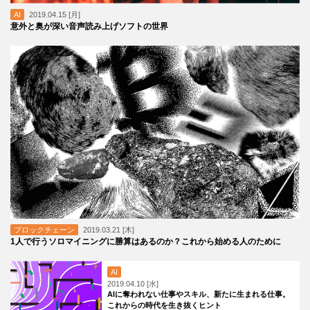
AI
2019.04.15 [月]
意外と奥が深い音声読み上げソフトの世界
ブロックチェーン
2019.03.21 [木]
1人で行うソロマイニングに勝算はあるのか？これから始める人のために
AI
2019.04.10 [水]
AIに奪われない仕事やスキル、新たに生まれる仕事。
これからの時代を生き抜くヒント