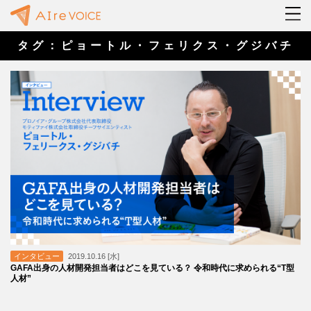
タグ：ピョートル・フェリクス・グジバチ
インタビュー
2019.10.16 [水]
GAFA出身の人材開発担当者はどこを見ている？ 令和時代に求められる“T型
人材”