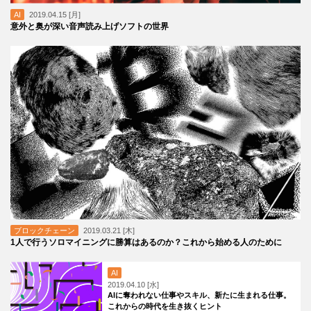
AI
2019.04.15 [月]
意外と奥が深い音声読み上げソフトの世界
ブロックチェーン
2019.03.21 [木]
1人で行うソロマイニングに勝算はあるのか？これから始める人のために
AI
2019.04.10 [水]
AIに奪われない仕事やスキル、新たに生まれる仕事。
これからの時代を生き抜くヒント