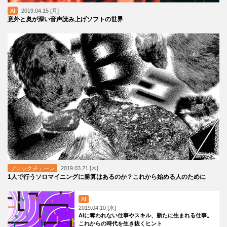
AI
2019.04.15 [月]
意外と奥が深い音声読み上げソフトの世界
ブロックチェーン
2019.03.21 [木]
1人で行うソロマイニングに勝算はあるのか？これから始める人のために
AI
2019.04.10 [水]
AIに奪われない仕事やスキル、新たに生まれる仕事。
これからの時代を生き抜くヒント