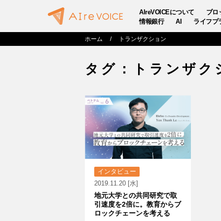
AIreVOICEについて
ブロ
情報銀行
AI
ライフプ
ホーム
トランザクション
タグ：トランザク
インタビュー
2019.11.20 [水]
地元大学との共同研究で取
引速度を2倍に。教育からブ
ロックチェーンを考える