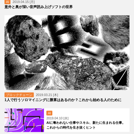
AI
2019.04.15 [月]
意外と奥が深い音声読み上げソフトの世界
ブロックチェーン
2019.03.21 [木]
1人で行うソロマイニングに勝算はあるのか？これから始める人のために
AI
2019.04.10 [水]
AIに奪われない仕事やスキル、新たに生まれる仕事。
これからの時代を生き抜くヒント