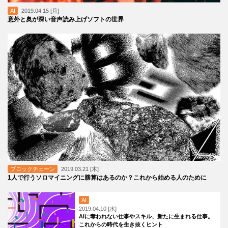
AI
2019.04.15 [月]
意外と奥が深い音声読み上げソフトの世界
ブロックチェーン
2019.03.21 [木]
1人で行うソロマイニングに勝算はあるのか？これから始める人のために
AI
2019.04.10 [水]
AIに奪われない仕事やスキル、新たに生まれる仕事。
これからの時代を生き抜くヒント