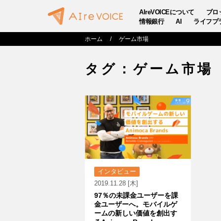
AIreVOICEについて
ブロ
情報銀行
AI
ライフプ
ホーム
ゲーム市場
タグ：ゲーム市場
インタビュー
2019.11.28 [木]
97％の未課金ユーザーを課
金ユーザーへ。モバイルゲ
ームの新しい価値を創出す