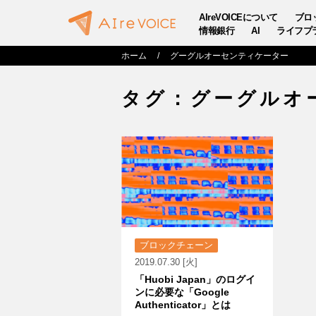
AIreVOICEについて
ブロ
情報銀行
AI
ライフプ
ホーム
グーグルオーセンティケーター
タグ：グーグルオ
ブロックチェーン
2019.07.30 [火]
「Huobi Japan」のログイ
ンに必要な「Google
Authenticator」とは