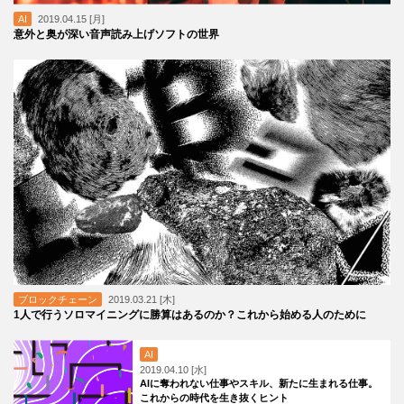
AI
2019.04.15 [月]
意外と奥が深い音声読み上げソフトの世界
ブロックチェーン
2019.03.21 [木]
1人で行うソロマイニングに勝算はあるのか？これから始める人のために
AI
2019.04.10 [水]
AIに奪われない仕事やスキル、新たに生まれる仕事。
これからの時代を生き抜くヒント