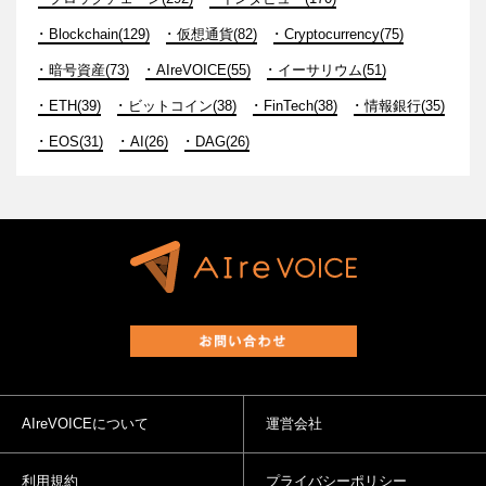
Blockchain(129)
仮想通貨(82)
Cryptocurrency(75)
暗号資産(73)
AIreVOICE(55)
イーサリウム(51)
ETH(39)
ビットコイン(38)
FinTech(38)
情報銀行(35)
EOS(31)
AI(26)
DAG(26)
AIreVOICEについて
運営会社
利用規約
プライバシーポリシー