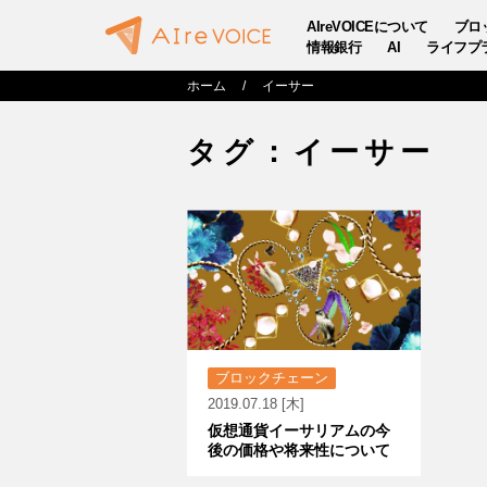
AIreVOICEについて
ブロ
情報銀行
AI
ライフプ
ホーム
イーサー
タグ：イーサー
ブロックチェーン
2019.07.18 [木]
仮想通貨イーサリアムの今
後の価格や将来性について