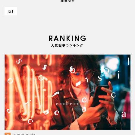
IoT
AI
2019.04.15 [月]