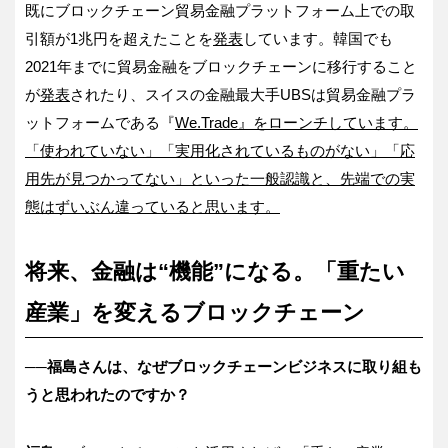
既にブロックチェーン貿易金融プラットフォーム上での取
引額が1兆円を超えたことを
発表
しています。韓国でも
2021年までに貿易金融をブロックチェーンに移行すること
が
発表
されたり、スイスの金融最大手UBSは貿易金融プラ
ットフォームである『
We.Trade
』
をローンチしています。
「
使われていない
」「
実用化されているものがない
」「
応
用先が見つかってない
」
とい
った
一般
認識と、先端での実
態はずいぶん違
っていると
思
い
ます。
将来、金融は“機能”になる。「重たい
産業」を変えるブロックチェーン
──福島さんは、なぜブロックチェーンビジネスに取り組も
うと思われたのですか？