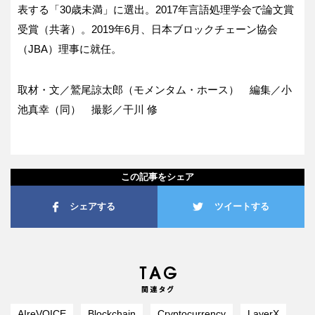
表する「30歳未満」に選出。2017年言語処理学会で論文賞
受賞（共著）。2019年6月、日本ブロックチェーン協会
（JBA）理事に就任。
取材・文／鷲尾諒太郎（モメンタム・ホース） 編集／小
池真幸（同） 撮影／干川 修
この記事をシェア
シェアする
ツイートする
AIreVOICE
Blockchain
Cryptocurrency
LayerX