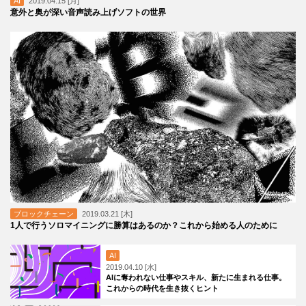
AI
2019.04.15 [月]
意外と奥が深い音声読み上げソフトの世界
ブロックチェーン
2019.03.21 [木]
1人で行うソロマイニングに勝算はあるのか？これから始める人のために
AI
2019.04.10 [水]
AIに奪われない仕事やスキル、新たに生まれる仕事。
これからの時代を生き抜くヒント