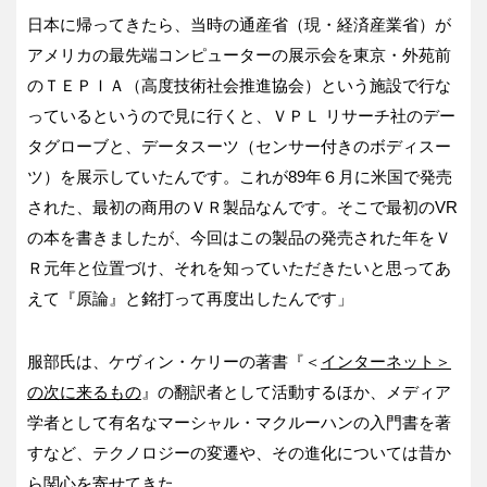
日本に帰ってきたら、当時の通産省（現・経済産業省）が
アメリカの最先端コンピューターの展示会を東京・外苑前
のＴＥＰＩＡ（高度技術社会推進協会）という施設で行な
っているというので見に行くと、ＶＰＬ リサーチ社のデー
タグローブと、データスーツ（センサー付きのボディスー
ツ）を展示していたんです。これが89年６月に米国で発売
された、最初の商用のＶＲ製品なんです。そこで最初のVR
の本を書きましたが、今回はこの製品の発売された年をＶ
Ｒ元年と位置づけ、それを知っていただきたいと思ってあ
えて『原論』と銘打って再度出したんです」
服部氏は、ケヴィン・ケリーの著書『＜
インターネット＞
の次に来るもの
』の翻訳者として活動するほか、メディア
学者として有名なマーシャル・マクルーハンの入門書を著
すなど、テクノロジーの変遷や、その進化については昔か
ら関心を寄せてきた。