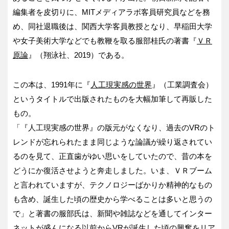
編集者を皮切りに、MITメディアラボ客員研究員などを務
め、同社退職後は、関西大学客員教授となり、早稲田大学
や女子美術大学などでも教鞭を取る服部桂氏の著書『
ＶＲ
原論
』（翔泳社、2019）である。
この本は、1991年に『
人工現実感の世界
』（工業調査会）
というタイトルで出版されたものを大幅加筆して再販した
もの。
「『人工現実感の世界』の版元がなくなり、過去のVRのト
レンドが忘れられたまま同じような論議が繰り返されてい
るのを見て、正直歯がゆい思いをしていたので、昔の本を
どうにか復活させようと奔走しました。いま、ＶＲブーム
と言われていますが、テクノロジーばかりか精神的なもの
も含め、誕生した頃の歴史から学べることは多いと思うの
で」と著書の服部氏は、新聞や雑誌などを通してインター
ネットが盛んになる以前からVRが誕生した頃の興奮をリア