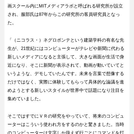
画スクール内にMITメディアラボと呼ばれる研究所が設立
され、服部氏は87年からこの研究所の客員研究員となっ
た。
「（ニコラス・）ネグロポンテという建築学科の有名な先
生が、21世紀にはコンピューターがテレビや新聞に代わる
新しいメディアになると主張して、大きな画面が生活で身
近になり、そこに新聞が表示されて、動画が動いていてと
いうような、デモしていたんです。未来を言葉で想像する
だけではなく、実際に体験してもらって具体的な論議を進
めようとする新しいスタイルが世界中で話題になり注目を
集めていました。
そこではすでにＶＲの研究をやっていて、将来のコンピュ
ーターはこういう使われ方をするのかと驚きました。当時
のコンピューターは文字しか扱えず行ごとにコマンドを打