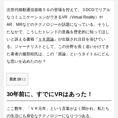
次世代移動通信規格５Ｇの登場を控えて、３DCGでリアル
なコミュニケーションができるVR（Virtual Reality）や
AR、MRなどのテクノロジーが話題になっている。そうし
たなかで、こうしたトレンドの意義を歴史的に知ってほし
いと訴える書籍『
ＶＲ原論
』が出版され注目を浴びてい
る。ジャーナリストとして、この分野を長く追いかけてき
た著者の服部桂氏は、この「原論」というタイトルにどん
な思いを込めたのか？
目次
[
開く
]
30
年前に、すでに
VR
はあった！
ここ数年、「ＶＲ元年」という言葉がよく聞かれ、私たち
の生活にも身近なテクノロジーになりつつある。