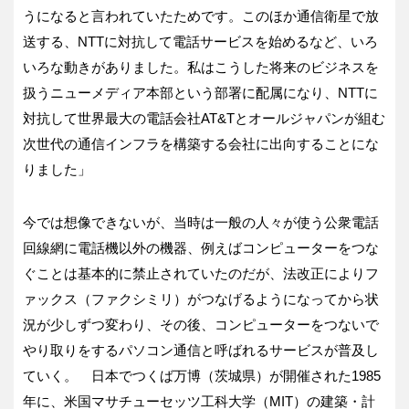
うになると言われていたためです。このほか通信衛星で放
送する、NTTに対抗して電話サービスを始めるなど、いろ
いろな動きがありました。私はこうした将来のビジネスを
扱うニューメディア本部という部署に配属になり、NTTに
対抗して世界最大の電話会社AT&Tとオールジャパンが組む
次世代の通信インフラを構築する会社に出向することにな
りました」
今では想像できないが、当時は一般の人々が使う公衆電話
回線網に電話機以外の機器、例えばコンピューターをつな
ぐことは基本的に禁止されていたのだが、法改正によりフ
ァックス（ファクシミリ）がつなげるようになってから状
況が少しずつ変わり、その後、コンピューターをつないで
やり取りをするパソコン通信と呼ばれるサービスが普及し
ていく。 日本でつくば万博（茨城県）が開催された1985
年に、米国マサチューセッツ工科大学（MIT）の建築・計