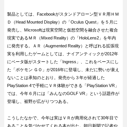
製品としては、Facebookがスタンドアローン型ＶＲ用ＨＭ
Ｄ（Head Mounted Display）の「Oculus Quest」を５月に
発売し、Microsoftは現実空間と仮想空間を融合させた複合
現実であるＭＲ（Mixed Reality）の「HoloLens2」を年内
に発売する。ＡＲ（Augmented Reality）と呼ばれる拡張現
実を利用したゲームとしては、ナイアンティックが2012年
にベータ版がスタートした「Ingress」、これをベースにし
た「ポケモン ＧＯ」が2016年に登場し、未だに勢いが衰え
ないことは承知のとおり。発売から３年が経過した
PlayStation 4で手軽にＶＲ体験ができる「PlayStation VR」
では、今年６月には「みんなのGOLF VR」という話題作が
登場し、裾野が広がりつつある。
こうしたなかで、今年は実はＶＲが商用化されて30年目で
あることを気づかせてくれる本が出た。朝日新聞で記者や