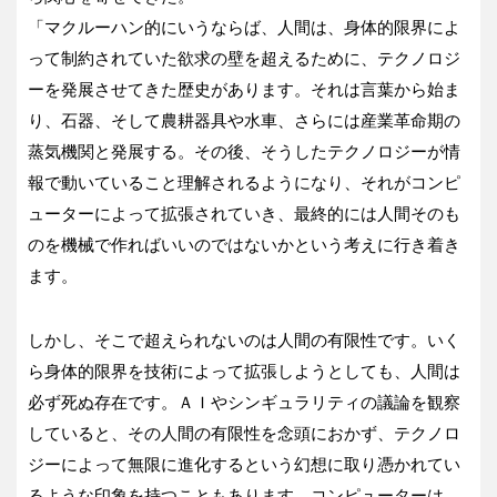
「マクルーハン的にいうならば、人間は、身体的限界によ
って制約されていた欲求の壁を超えるために、テクノロジ
ーを発展させてきた歴史があります。それは言葉から始ま
り、石器、そして農耕器具や水車、さらには産業革命期の
蒸気機関と発展する。その後、そうしたテクノロジーが情
報で動いていること理解されるようになり、それがコンピ
ューターによって拡張されていき、最終的には人間そのも
のを機械で作ればいいのではないかという考えに行き着き
ます。
しかし、そこで超えられないのは人間の有限性です。いく
ら身体的限界を技術によって拡張しようとしても、人間は
必ず死ぬ存在です。ＡＩやシンギュラリティの議論を観察
していると、その人間の有限性を念頭におかず、テクノロ
ジーによって無限に進化するという幻想に取り憑かれてい
るような印象を持つこともあります。コンピューターは、