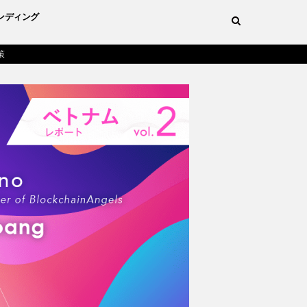
ンディング
策