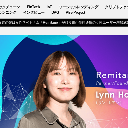
ックチェーン
FinTech
IoT
ソーシャルレンディング
クリプトファ
ランニング
インタビュー
DAG
AIre Project
進の鍵は女性？ベトナム「Remitano」が取り組む仮想通貨の女性ユーザー増加施