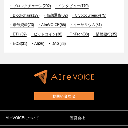
ブロックチェーン(292)
インタビュー(170)
Blockchain(129)
仮想通貨(82)
Cryptocurrency(75)
暗号資産(73)
AIreVOICE(55)
イーサリウム(51)
ETH(39)
ビットコイン(38)
FinTech(38)
情報銀行(35)
EOS(31)
AI(26)
DAG(26)
AIreVOICEについて
運営会社