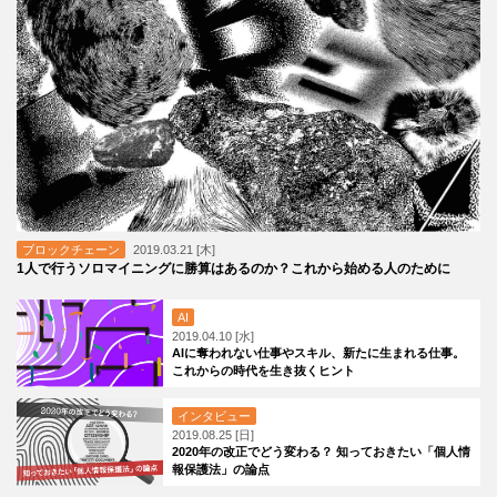
ブロックチェーン
2019.03.21 [木]
1人で行うソロマイニングに勝算はあるのか？これから始める人のために
AI
2019.04.10 [水]
AIに奪われない仕事やスキル、新たに生まれる仕事。
これからの時代を生き抜くヒント
インタビュー
2019.08.25 [日]
2020年の改正でどう変わる？ 知っておきたい「個人情
報保護法」の論点