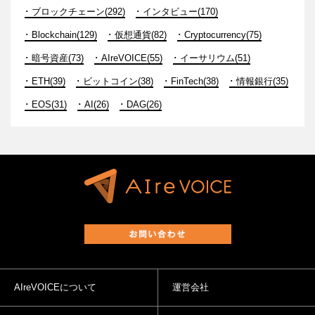
ブロックチェーン(292)
インタビュー(170)
Blockchain(129)
仮想通貨(82)
Cryptocurrency(75)
暗号資産(73)
AIreVOICE(55)
イーサリウム(51)
ETH(39)
ビットコイン(38)
FinTech(38)
情報銀行(35)
EOS(31)
AI(26)
DAG(26)
AIreVOICEについて
運営会社