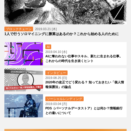
ブロックチェーン
2019.03.21 [木]
1人で行うソロマイニングに勝算はあるのか？これから始める人のために
AI
2019.04.10 [水]
AIに奪われない仕事やスキル、新たに生まれる仕事。
これからの時代を生き抜くヒント
インタビュー
2019.08.25 [日]
2020年の改正でどう変わる？ 知っておきたい「個人情
報保護法」の論点
ソーシャルレンディング
2019.03.04 [月]
PDS（パーソナルデータストア）とは何か？情報銀行
との違いについて