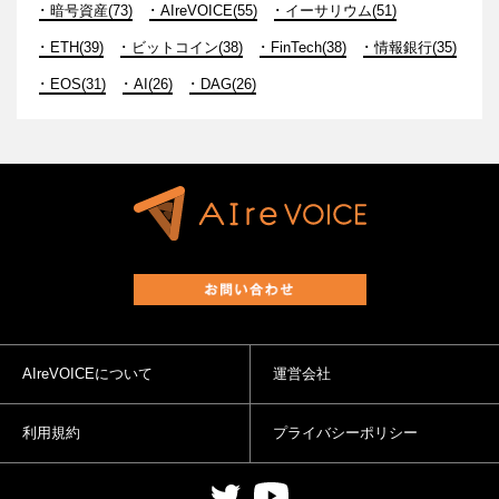
暗号資産(73)
AIreVOICE(55)
イーサリウム(51)
ETH(39)
ビットコイン(38)
FinTech(38)
情報銀行(35)
EOS(31)
AI(26)
DAG(26)
AIreVOICEについて
運営会社
利用規約
プライバシーポリシー