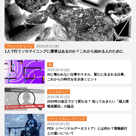
ブロックチェーン
2019.03.21 [木]
1人で行うソロマイニングに勝算はあるのか？これから始める人のために
AI
2019.04.10 [水]
AIに奪われない仕事やスキル、新たに生まれる仕事。
これからの時代を生き抜くヒント
インタビュー
2019.08.25 [日]
2020年の改正でどう変わる？ 知っておきたい「個人情
報保護法」の論点
ソーシャルレンディング
2019.03.04 [月]
PDS（パーソナルデータストア）とは何か？情報銀行
との違いについて