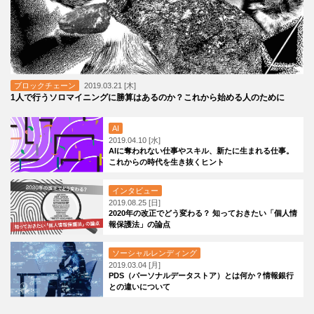
ブロックチェーン
2019.03.21 [木]
1人で行うソロマイニングに勝算はあるのか？これから始める人のために
AI
2019.04.10 [水]
AIに奪われない仕事やスキル、新たに生まれる仕事。
これからの時代を生き抜くヒント
インタビュー
2019.08.25 [日]
2020年の改正でどう変わる？ 知っておきたい「個人情
報保護法」の論点
ソーシャルレンディング
2019.03.04 [月]
PDS（パーソナルデータストア）とは何か？情報銀行
との違いについて